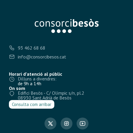
93 462 68 68
info@consorcibesos.cat
Horari d’atenció al públic
Dilluns a divendres:
de 9h a 14h
On som
Edifici Besòs - C/ Olímpic s/n, pl.2
08930 Sant Adrià de Besòs
Consulta com arribar