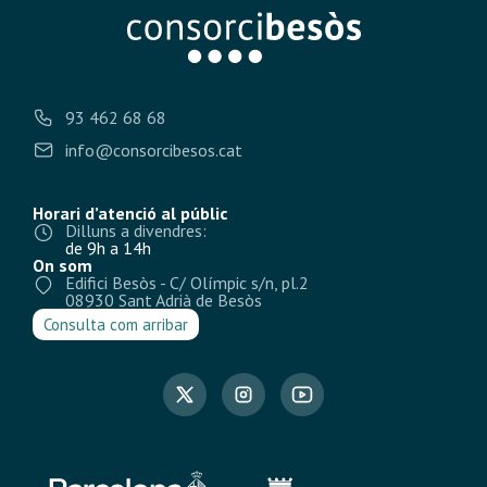
93 462 68 68
info@consorcibesos.cat
Horari d’atenció al públic
Dilluns a divendres:
de 9h a 14h
On som
Edifici Besòs - C/ Olímpic s/n, pl.2
08930 Sant Adrià de Besòs
Consulta com arribar