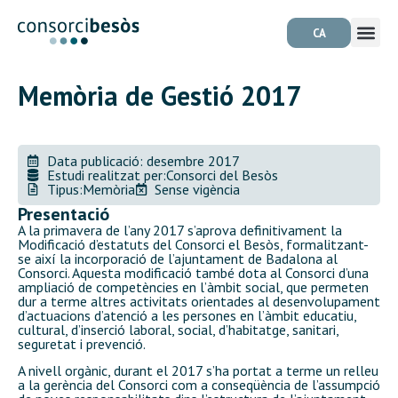
CA
Memòria de Gestió 2017
Data publicació: desembre 2017
Estudi realitzat per:
Consorci del Besòs
Tipus:
Memòria
Sense vigència
Presentació
A la primavera de l’any 2017 s’aprova definitivament la
Modificació d’estatuts del Consorci el Besòs, formalitzant-
se així la incorporació de l’ajuntament de Badalona al
Consorci. Aquesta modificació també dota al Consorci d’una
ampliació de competències en l’àmbit social, que permeten
dur a terme altres activitats orientades al desenvolupament
d’actuacions d’atenció a les persones en l’àmbit educatiu,
cultural, d’inserció laboral, social, d’habitatge, sanitari,
seguretat i prevenció.
A nivell orgànic, durant el 2017 s’ha portat a terme un relleu
a la gerència del Consorci com a conseqüència de l’assumpció