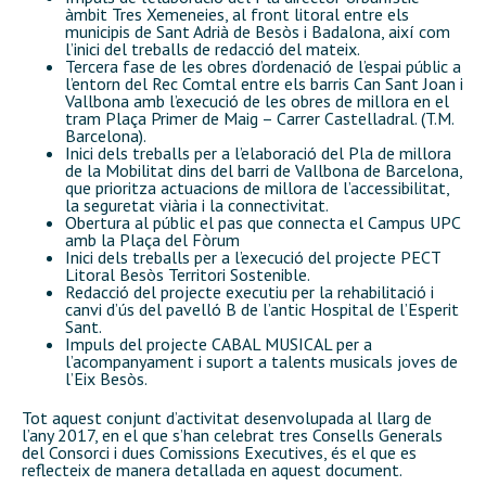
àmbit Tres Xemeneies, al front litoral entre els
municipis de Sant Adrià de Besòs i Badalona, així com
l’inici del treballs de redacció del mateix.
Tercera fase de les obres d’ordenació de l’espai públic a
l’entorn del Rec Comtal entre els barris Can Sant Joan i
Vallbona amb l’execució de les obres de millora en el
tram Plaça Primer de Maig – Carrer Castelladral. (T.M.
Barcelona).
Inici dels treballs per a l’elaboració del Pla de millora
de la Mobilitat dins del barri de Vallbona de Barcelona,
que prioritza actuacions de millora de l’accessibilitat,
la seguretat viària i la connectivitat.
Obertura al públic el pas que connecta el Campus UPC
amb la Plaça del Fòrum
Inici dels treballs per a l’execució del projecte PECT
Litoral Besòs Territori Sostenible.
Redacció del projecte executiu per la rehabilitació i
canvi d’ús del pavelló B de l’antic Hospital de l’Esperit
Sant.
Impuls del projecte CABAL MUSICAL per a
l’acompanyament i suport a talents musicals joves de
l’Eix Besòs.
Tot aquest conjunt d’activitat desenvolupada al llarg de
l’any 2017, en el que s’han celebrat tres Consells Generals
del Consorci i dues Comissions Executives, és el que es
reflecteix de manera detallada en aquest document.