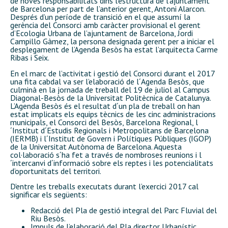
de noves responsabilitats dins l’estructura de l’ajuntament
de Barcelona per part de l’anterior gerent, Antoni Alarcon.
Després d’un període de transició en el que assumí la
gerència del Consorci amb caràcter provisional el gerent
d’Ecologia Urbana de l’ajuntament de Barcelona, Jordi
Campillo Gàmez, la persona designada gerent per a iniciar el
desplegament de l’Agenda Besòs ha estat l’arquitecta Carme
Ribas i Seix.
En el marc de l’activitat i gestió del Consorci durant el 2017
una fita cabdal va ser l’elaboració de l´Agenda Besòs, que
culminà en la jornada de treball del 19 de juliol al Campus
Diagonal-Besòs de la Universitat Politècnica de Catalunya.
L’Agenda Besòs és el resultat d´un pla de treball on han
estat implicats els equips tècnics de les cinc administracions
municipals, el Consorci del Besòs, Barcelona Regional, l
´Institut d´Estudis Regionals i Metropolitans de Barcelona
(IERMB) i l´Institut de Govern i Polítiques Públiques (IGOP)
de la Universitat Autònoma de Barcelona. Aquesta
col·laboració s´ha fet a través de nombroses reunions i l
´intercanvi d´informació sobre els reptes i les potencialitats
d’oportunitats del territori.
D’entre les treballs executats durant l’exercici 2017 cal
significar els següents:
Redacció del Pla de gestió integral del Parc Fluvial del
Riu Besòs.
Impuls de l’elaboració del Pla director Urbanístic