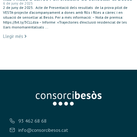
6 de juny de 2025
2 de juny de 2025. Acte de Presentació dels resultats de la prova pilot de
VESTA-projecte d’acompanyament a dones amb fills i filles a càrrec i en
situació de sensellar al Besòs. Per a més informació: – Nota de premsa:
https://bit.ly/3CLLdza – Informe: «Trajectories d’exclusió residencial de les
llars monomarentalsals ...
Llegir més
93 462 68 68
info@consorcibesos.cat