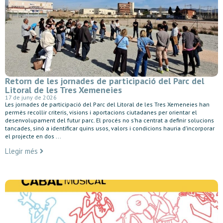
Retorn de les jornades de participació del Parc del
Litoral de les Tres Xemeneies
17 de juny de 2026
Les jornades de participació del Parc del Litoral de les Tres Xemeneies han
permès recollir criteris, visions i aportacions ciutadanes per orientar el
desenvolupament del futur parc. El procés no s’ha centrat a definir solucions
tancades, sinó a identificar quins usos, valors i condicions hauria d’incorporar
el projecte en dos ...
Llegir més