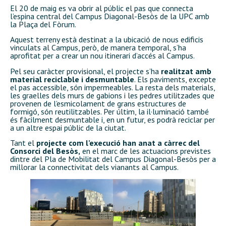
El 20 de maig es va obrir al públic el pas que connecta
l’espina central del Campus Diagonal-Besòs de la UPC amb
la Plaça del Fòrum.
Aquest terreny està destinat a la ubicació de nous edificis
vinculats al Campus, però, de manera temporal, s’ha
aprofitat per a crear un nou itinerari d’accés al Campus.
Pel seu caràcter provisional, el projecte s’ha
realitzat amb
material reciclable i desmuntable
. Els paviments, excepte
el pas accessible, són impermeables. La resta dels materials,
les graelles dels murs de gabions i les pedres utilitzades que
provenen de l’esmicolament de grans estructures de
formigó, són reutilitzables. Per últim, la il·luminació també
és fàcilment desmuntable i, en un futur, es podrà reciclar per
a un altre espai públic de la ciutat.
Tant el
projecte com l’execució han anat a càrrec del
Consorci del Besòs,
en el marc de les actuacions previstes
dintre del Pla de Mobilitat del Campus Diagonal-Besòs per a
millorar la connectivitat dels vianants al Campus.