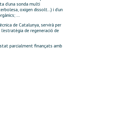
sta d’una sonda multi
rbolesa, oxigen dissolt…) i d’un
orgànics; …
ècnica de Catalunya, servirà per
 l’estratègia de regeneració de
 estat parcialment finançats amb