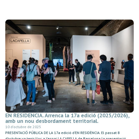
EN RESIDENCIA. Arrenca la 17a edició (2025/2026),
amb un nou desbordament territorial.
10 d'octubre de 2025
PRESENTACIÓ PÚBLICA DE LA 17a edició d’EN RESIDÈNCIA. El passat 8
d’octubre va tenir lloc a l’espai LA CAPELLA de Barcelona la presentació