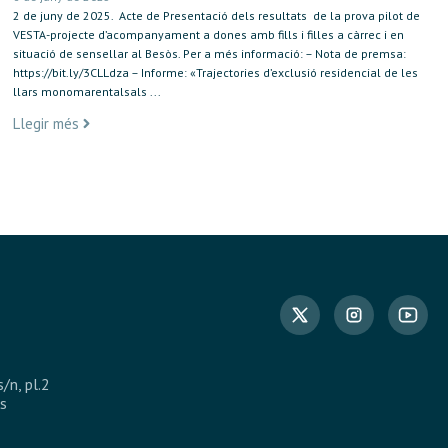
2 de juny de 2025. Acte de Presentació dels resultats de la prova pilot de
VESTA-projecte d’acompanyament a dones amb fills i filles a càrrec i en
situació de sensellar al Besòs. Per a més informació: – Nota de premsa:
https://bit.ly/3CLLdza – Informe: «Trajectories d’exclusió residencial de les
llars monomarentalsals ...
Llegir més
s/n, pl.2
s