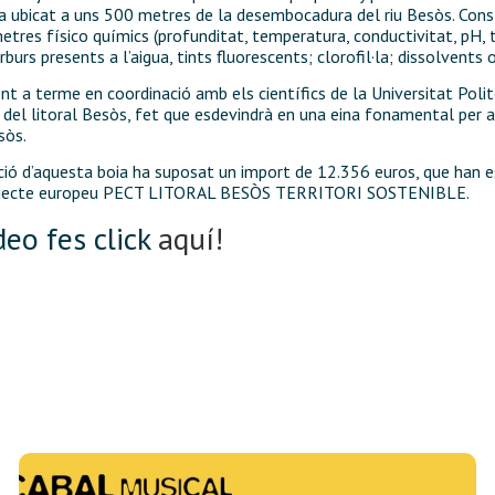
troba ubicat a uns 500 metres de la desembocadura del riu Besòs. Con
res físico químics (profunditat, temperatura, conductivitat, pH, te
urs presents a l’aigua, tints fluorescents; clorofil·la; dissolvents 
nt a terme en coordinació amb els científics de la Universitat Polit
a del litoral Besòs, fet que esdevindrà en una eina fonamental per a
sòs.
lació d’aquesta boia ha suposat un import de 12.356 euros, que han
rojecte europeu PECT LITORAL BESÒS TERRITORI SOSTENIBLE.
deo fes click
aquí!