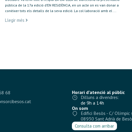
pública de la 17a edició d’EN RESiDÈNCiA, en un acte on es van donar a
conèixer tots els detalls de la seva edició. La col·laboració amb el ...
Llegir més
Horari d’atenció al públic
68 68
Dilluns a divendres:
nsorcibesos.cat
de 9h a 14h
On som
Edifici Besòs - C/ Olímpic 
08930 Sant Adrià de Besò
Consulta com arribar