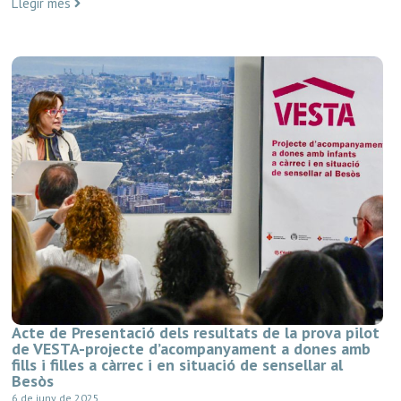
Llegir més
Acte de Presentació dels resultats de la prova pilot
de VESTA-projecte d’acompanyament a dones amb
fills i filles a càrrec i en situació de sensellar al
Besòs
6 de juny de 2025