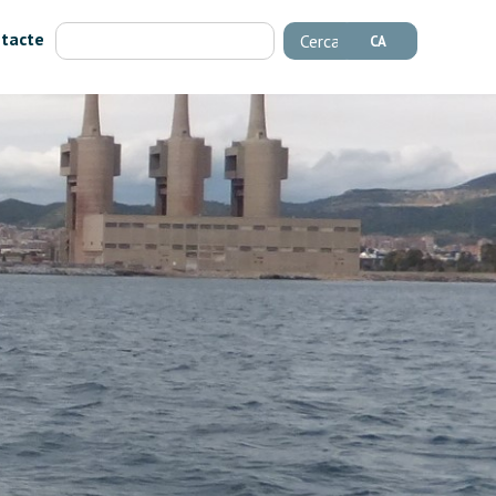
tacte
Cerca
CA