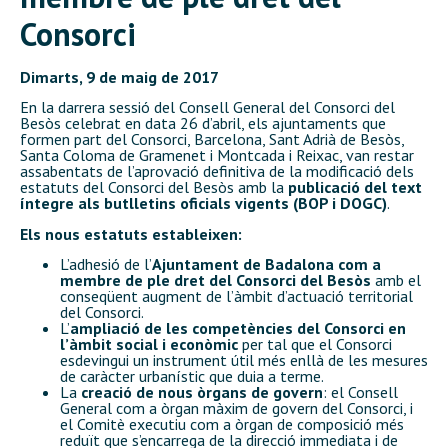
Consorci
Dimarts, 9 de maig de 2017
En la darrera sessió del Consell General del Consorci del
Besòs celebrat en data 26 d’abril, els ajuntaments que
formen part del Consorci, Barcelona, Sant Adrià de Besòs,
Santa Coloma de Gramenet i Montcada i Reixac, van restar
assabentats de l’aprovació definitiva de la modificació dels
estatuts del Consorci del Besòs amb la
publicació del text
íntegre als butlletins oficials vigents (BOP i DOGC)
.
Els nous estatuts estableixen:
L’adhesió de l’
Ajuntament de Badalona com a
membre de ple dret del Consorci del Besòs
amb el
conseqüent augment de l’àmbit d’actuació territorial
del Consorci.
L’
ampliació de les competències del Consorci en
l’àmbit social i econòmic
per tal que el Consorci
esdevingui un instrument útil més enllà de les mesures
de caràcter urbanístic que duia a terme.
La
creació de nous òrgans de govern
: el Consell
General com a òrgan màxim de govern del Consorci, i
el Comitè executiu com a òrgan de composició més
reduït que s’encarrega de la direcció immediata i de