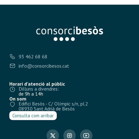
93 462 68 68
info@consorcibesos.cat
Horari d’atenció al públic
Dilluns a divendres:
de 9h a 14h
On som
Edifici Besòs - C/ Olímpic s/n, pl.2
08930 Sant Adrià de Besòs
Consulta com arribar