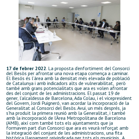
17 de febrer 2022
. La proposta d’enfortiment del Consorci
del Besòs per afrontar una nova etapa comença a caminar.
El Besós és l’àrea amb la densitat més elevada de població
de Catalunya i amb indicadors alts de vulnerabilitat, però
també amb grans potencialitats que ara es volen afrontar
des del conjunt de les administracions. El passat 19 de
gener, l’alcaldessa de Barcelona, Ada Colau, i el vicepresident
del Govern, Jordi Puigneró, van acordar la incorporació de la
Generalitat al Consorci del Besòs. Avui, un més després, ja
s’ha produït la primera reunió amb la Generalitat, i també
amb la incorporació de l’Àrea Metropolitana de Barcelona
(AMB), així com també tots els ajuntaments que ja
formaven part d’un Consorci que ara es veurà reforçat amb
la integració del conjunt de les administracions, una fita
històrica llargament reivindicada per tots els municipis. A