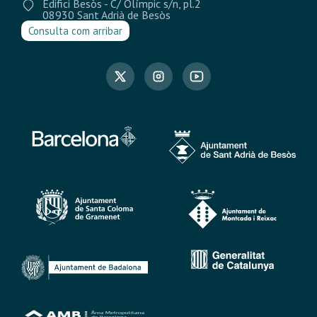
Edifici Besòs - C/ Olímpic s/n, pl.2
08930 Sant Adrià de Besòs
Consulta com arribar