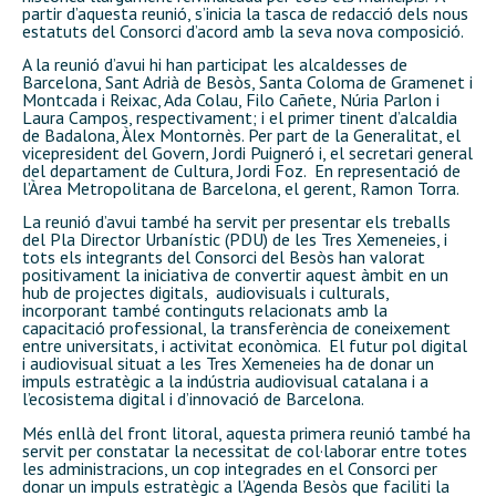
partir d’aquesta reunió, s’inicia la tasca de redacció dels nous
estatuts del Consorci d’acord amb la seva nova composició.
A la reunió d’avui hi han participat les alcaldesses de
Barcelona, Sant Adrià de Besòs, Santa Coloma de Gramenet i
Montcada i Reixac, Ada Colau, Filo Cañete, Núria Parlon i
Laura Campos, respectivament; i el primer tinent d’alcaldia
de Badalona, Àlex Montornès. Per part de la Generalitat, el
vicepresident del Govern, Jordi Puigneró i, el secretari general
del departament de Cultura, Jordi Foz. En representació de
l’Àrea Metropolitana de Barcelona, el gerent, Ramon Torra.
La reunió d’avui també ha servit per presentar els treballs
del Pla Director Urbanístic (PDU) de les Tres Xemeneies, i
tots els integrants del Consorci del Besòs han valorat
positivament la iniciativa de convertir aquest àmbit en un
hub de projectes digitals, audiovisuals i culturals,
incorporant també continguts relacionats amb la
capacitació professional, la transferència de coneixement
entre universitats, i activitat econòmica. El futur pol digital
i audiovisual situat a les Tres Xemeneies ha de donar un
impuls estratègic a la indústria audiovisual catalana i a
l’ecosistema digital i d’innovació de Barcelona.
Més enllà del front litoral, aquesta primera reunió també ha
servit per constatar la necessitat de col·laborar entre totes
les administracions, un cop integrades en el Consorci per
donar un impuls estratègic a l’Agenda Besòs que faciliti la