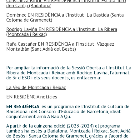
Constanza Brnčić EN RESiDÈNCiA a l’Institut Escola Turó
d’en Caritg (Badalona)
Domènec EN RESiDÈNCiA a l’Institut La Bastida (Santa
Coloma de Gramenet)
Rodrigo Laviña EN RESiDÈNCiA a l’Institut La Ribera
(Montcada i Reixac)
Rafa Castañer EN RESiDÈNCiA a l’Institut Vázquez
Montalbán (Sant Adrià del Besòs)
Per ampliar la informació de la Sessió Oberta a l’Institut La
Ribera de Montcada i Reixac amb Rodrigo Laviña, l’alumnat
de 3r d’ESO i els seus docents, us enllacem a:
La Veu de Montcada i Reixac
EN RESiDÈNCiA notícies
EN RESiDÈNCiA
, és un programa de l’Institut de Cultura de
Barcelona i del Consorci d’Educació de Barcelona, ideat
conjuntament amb A Bao A Qu.
A partir de la quinzena edició (2023-2024) el programa
també s’ha estès a Badalona, Montcada i Reixac, Sant Adrià
de Besòs i Santa Coloma de Gramenet, gràcies a l’acord de