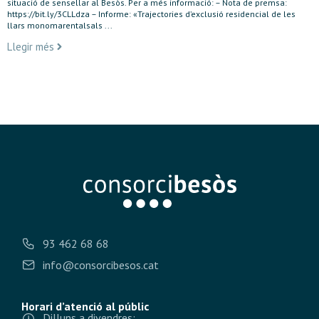
situació de sensellar al Besòs. Per a més informació: – Nota de premsa:
https://bit.ly/3CLLdza – Informe: «Trajectories d’exclusió residencial de les
llars monomarentalsals ...
Llegir més
93 462 68 68
info@consorcibesos.cat
Horari d’atenció al públic
Dilluns a divendres: