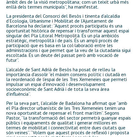
àmbit des de la visió metropolitana; com un teixit urbà més
enllà dels termes municipals”, ha manifestat.
La presidenta del Consorci del Besòs i tinenta d’alcaldia
d’Ecologia, Urbanisme i Mobilitat de l’Ajuntament de
Barcelona ha declarat: “Aquest procés participatiu és una
oportunitat històrica de repensar i transformar aquest espai
singular del Pla Litoral Metropolità. És un pla ambiciós
estratègic, metropolità i de país. És un ampli procés de
participació que es basa en la col·laboració entre les
administracions i que permet que la veu de la ciutadania sigui
escoltada. És un deute del passat però amb vocació de
futur”.
L’alcalde de Sant Adrià de Besòs ha posat de relleu la
importància d’assolir “el màxim consens polític i ciutadà en
la reordenació de l’espai de les Tres Xemeneies que permeti
impulsar un espai d’innovació i desenvolupament
socioeconòmic de Sant Adrià i de tota la seva àrea
d’influència”.
Per la seva part, l’alcalde de Badalona ha afirmat que “amb
el Pla director urbanístic de les Tres Xemeneies tenim una
nova oportunitat de repensar el front marítim”. Segons
Pastor, “la transformació del sector permetrà guanyar espais
públics i equipaments de qualitat i generar millores en
termes de mobilitat i connectivitat entre dues ciutats que
són veïnes”. “Volem que aquest procés de reflexió i proposta