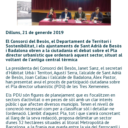
Dilluns, 21 de generde 2019
El Consorci del Besòs, el Departament de Territori i
Sostenibilitat, i els ajuntaments de Sant Adrià de Besòs
i Badalona obren a la ciutadania el debat sobre el Pla
director urbanístic que ordenarà aquest sector, situat al
voltant de l’antiga central tèrmica
La presidenta del Consorci del Besòs, Janet Sanz, el secretari
d’Hàbitat Urbà i Territori, Agustí Serra, l’alcalde de Sant Adrià
de Besòs, Joan Callau i l’alcalde de Badalona, Álex Pastor,
han presentat avui el procés de participació ciutadana sobre
el Pla director urbanístic (PDU) de les Tres Xemeneies.
Els PDU són figures de planejament que es focalitzen en
sectors d’activitat o en peces de sòl amb un clar interès
públic i que afecten diversos municipis. Tenen el nivell de
concreció necessari com per a classificar sòl i detallar-ne
l’ordenació. L’àmbit d’aquest Pla, tot i que s’anirà concretant
al llarg de la seva redacció, proposa delimitar un sector
d’unes 32 hectàrees situades al litoral Metropolità de
Barcelona, a la franja que queda entre la via del ferrocarril i