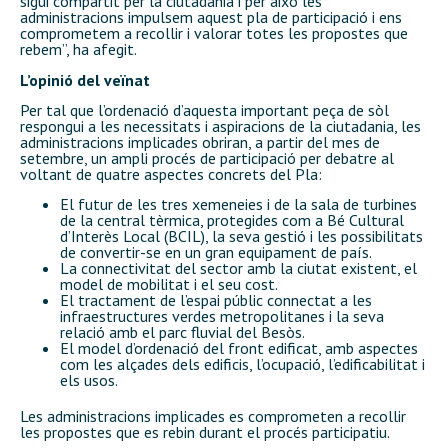
sigui compartit per la ciutadania i per això les
administracions impulsem aquest pla de participació i ens
comprometem a recollir i valorar totes les propostes que
rebem”, ha afegit.
L’opinió del veïnat
Per tal que l’ordenació d’aquesta important peça de sòl
respongui a les necessitats i aspiracions de la ciutadania, les
administracions implicades obriran, a partir del mes de
setembre, un ampli procés de participació per debatre al
voltant de quatre aspectes concrets del Pla:
El futur de les tres xemeneies i de la sala de turbines
de la central tèrmica, protegides com a Bé Cultural
d’Interès Local (BCIL), la seva gestió i les possibilitats
de convertir-se en un gran equipament de país.
La connectivitat del sector amb la ciutat existent, el
model de mobilitat i el seu cost.
El tractament de l’espai públic connectat a les
infraestructures verdes metropolitanes i la seva
relació amb el parc fluvial del Besòs.
El model d’ordenació del front edificat, amb aspectes
com les alçades dels edificis, l’ocupació, l’edificabilitat i
els usos.
Les administracions implicades es comprometen a recollir
les propostes que es rebin durant el procés participatiu.