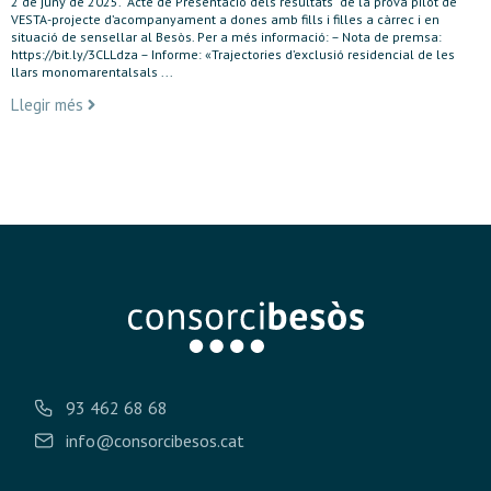
2 de juny de 2025. Acte de Presentació dels resultats de la prova pilot de
VESTA-projecte d’acompanyament a dones amb fills i filles a càrrec i en
situació de sensellar al Besòs. Per a més informació: – Nota de premsa:
https://bit.ly/3CLLdza – Informe: «Trajectories d’exclusió residencial de les
llars monomarentalsals ...
Llegir més
93 462 68 68
info@consorcibesos.cat