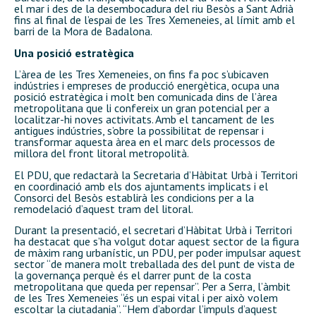
el mar i des de la desembocadura del riu Besòs a Sant Adrià
fins al final de l’espai de les Tres Xemeneies, al límit amb el
barri de la Mora de Badalona.
Una posició estratègica
L’àrea de les Tres Xemeneies, on fins fa poc s’ubicaven
indústries i empreses de producció energètica, ocupa una
posició estratègica i molt ben comunicada dins de l’àrea
metropolitana que li confereix un gran potencial per a
localitzar-hi noves activitats. Amb el tancament de les
antigues indústries, s’obre la possibilitat de repensar i
transformar aquesta àrea en el marc dels processos de
millora del front litoral metropolità.
El PDU, que redactarà la Secretaria d’Hàbitat Urbà i Territori
en coordinació amb els dos ajuntaments implicats i el
Consorci del Besòs establirà les condicions per a la
remodelació d’aquest tram del litoral.
Durant la presentació, el secretari d’Hàbitat Urbà i Territori
ha destacat que s’ha volgut dotar aquest sector de la figura
de màxim rang urbanístic, un PDU, per poder impulsar aquest
sector “de manera molt treballada des del punt de vista de
la governança perquè és el darrer punt de la costa
metropolitana que queda per repensar”. Per a Serra, l’àmbit
de les Tres Xemeneies “és un espai vital i per això volem
escoltar la ciutadania”. “Hem d’abordar l’impuls d’aquest