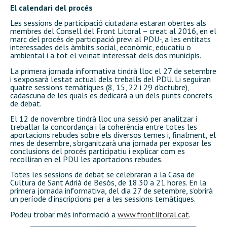
El calendari del procés
Les sessions de participació ciutadana estaran obertes als
membres del Consell del Front Litoral – creat al 2016, en el
marc del procés de participació previ al PDU-, a les entitats
interessades dels àmbits social, econòmic, educatiu o
ambiental i a tot el veïnat interessat dels dos municipis.
La primera jornada informativa tindrà lloc el 27 de setembre
i s’exposarà l’estat actual dels treballs del PDU. Li seguiran
quatre sessions temàtiques (8, 15, 22 i 29 d’octubre),
cadascuna de les quals es dedicarà a un dels punts concrets
de debat.
El 12 de novembre tindrà lloc una sessió per analitzar i
treballar la concordança i la coherència entre totes les
aportacions rebudes sobre els diversos temes i, finalment, el
mes de desembre, s’organitzarà una jornada per exposar les
conclusions del procés participatiu i explicar com es
recolliran en el PDU les aportacions rebudes.
Totes les sessions de debat se celebraran a la Casa de
Cultura de Sant Adrià de Besòs, de 18.30 a 21 hores. En la
primera jornada informativa, del dia 27 de setembre, s’obrirà
un període d’inscripcions per a les sessions temàtiques.
Podeu trobar més informació a
www.frontlitoral.cat
.