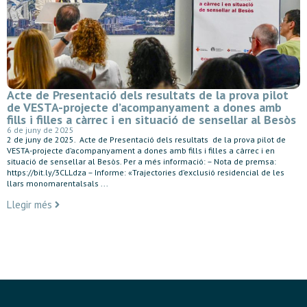
Acte de Presentació dels resultats de la prova pilot
de VESTA-projecte d’acompanyament a dones amb
fills i filles a càrrec i en situació de sensellar al Besòs
6 de juny de 2025
2 de juny de 2025. Acte de Presentació dels resultats de la prova pilot de
VESTA-projecte d’acompanyament a dones amb fills i filles a càrrec i en
situació de sensellar al Besòs. Per a més informació: – Nota de premsa:
https://bit.ly/3CLLdza – Informe: «Trajectories d’exclusió residencial de les
llars monomarentalsals ...
Llegir més