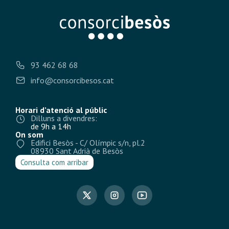
93 462 68 68
info@consorcibesos.cat
Horari d’atenció al públic
Dilluns a divendres:
de 9h a 14h
On som
Edifici Besòs - C/ Olímpic s/n, pl.2
08930 Sant Adrià de Besòs
Consulta com arribar