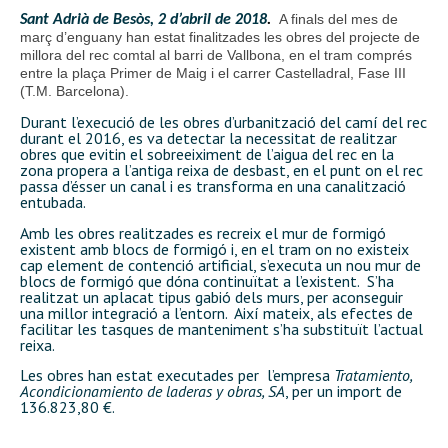
A finals del mes de
Sant Adrià de Besòs, 2 d’abril de 2018
.
març d’enguany han estat finalitzades les obres del projecte de
millora del rec comtal al barri de Vallbona, en el tram comprés
entre la plaça Primer de Maig i el carrer Castelladral, Fase III
(T.M. Barcelona).
Durant l’execució de les obres d’urbanització del camí del rec
durant el 2016, es va detectar la necessitat de realitzar
obres que evitin el sobreeiximent de l’aigua del rec en la
zona propera a l’antiga reixa de desbast, en el punt on el rec
passa d’ésser un canal i es transforma en una canalització
entubada.
Amb les obres realitzades es recreix el mur de formigó
existent amb blocs de formigó i, en el tram on no existeix
cap element de contenció artificial, s’executa un nou mur de
blocs de formigó que dóna continuïtat a l’existent. S’ha
realitzat un aplacat tipus gabió dels murs, per aconseguir
una millor integració a l’entorn. Així mateix, als efectes de
facilitar les tasques de manteniment s’ha substituït l’actual
reixa.
Les obres han estat executades per l’empresa
Tratamiento,
Acondicionamiento de laderas y obras, SA
, per un import de
136.823,80 €.