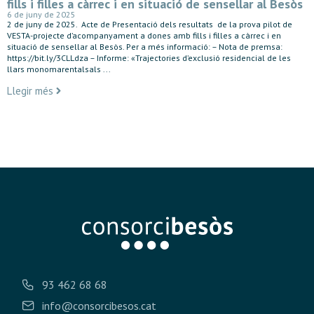
fills i filles a càrrec i en situació de sensellar al Besòs
6 de juny de 2025
2 de juny de 2025. Acte de Presentació dels resultats de la prova pilot de
VESTA-projecte d’acompanyament a dones amb fills i filles a càrrec i en
situació de sensellar al Besòs. Per a més informació: – Nota de premsa:
https://bit.ly/3CLLdza – Informe: «Trajectories d’exclusió residencial de les
llars monomarentalsals ...
Llegir més
93 462 68 68
info@consorcibesos.cat