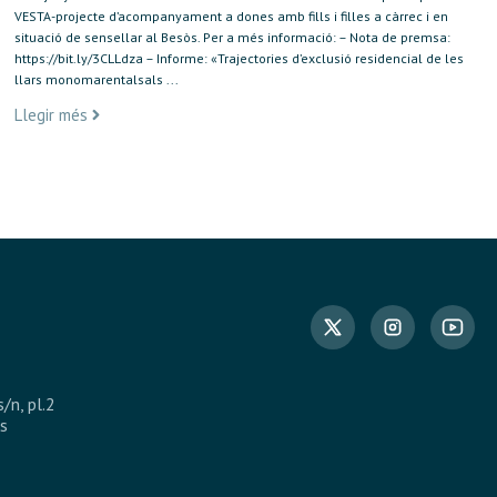
VESTA-projecte d’acompanyament a dones amb fills i filles a càrrec i en
situació de sensellar al Besòs. Per a més informació: – Nota de premsa:
https://bit.ly/3CLLdza – Informe: «Trajectories d’exclusió residencial de les
llars monomarentalsals ...
Llegir més
s/n, pl.2
s