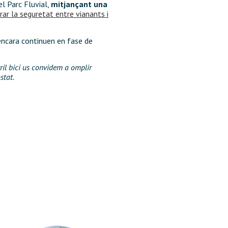
el Parc Fluvial,
mitjançant una
rar la seguretat entre vianants i
 encara continuen en fase de
rril bici us convidem a omplir
ostat.