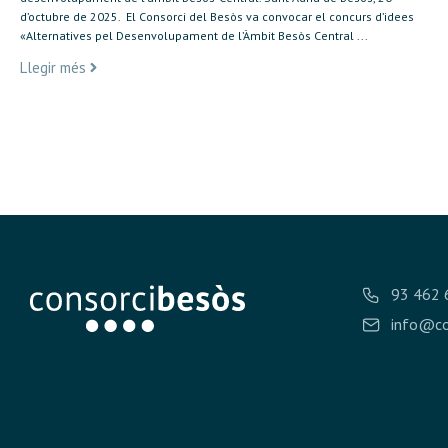
d’octubre de 2025. El Consorci del Besòs va convocar el concurs d’idees
«Alternatives pel Desenvolupament de l’Àmbit Besòs Central ...
Llegir més
93 462 
info@co