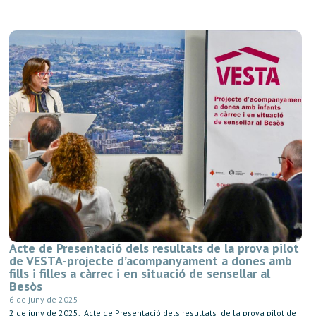
Acte de Presentació dels resultats de la prova pilot
de VESTA-projecte d’acompanyament a dones amb
fills i filles a càrrec i en situació de sensellar al
Besòs
6 de juny de 2025
2 de juny de 2025. Acte de Presentació dels resultats de la prova pilot de