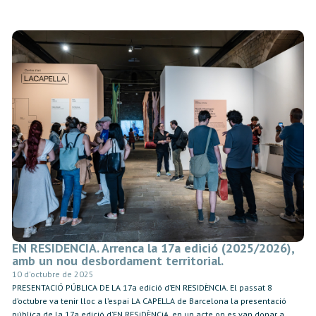
EN RESIDENCIA. Arrenca la 17a edició (2025/2026),
amb un nou desbordament territorial.
10 d'octubre de 2025
PRESENTACIÓ PÚBLICA DE LA 17a edició d’EN RESIDÈNCIA. El passat 8
d’octubre va tenir lloc a l’espai LA CAPELLA de Barcelona la presentació
pública de la 17a edició d’EN RESiDÈNCiA, en un acte on es van donar a