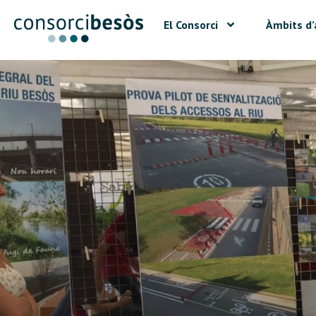
El Consorci
Àmbits d’