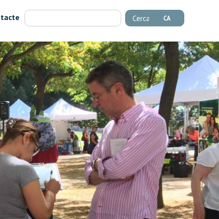
tacte
Cerca
CA