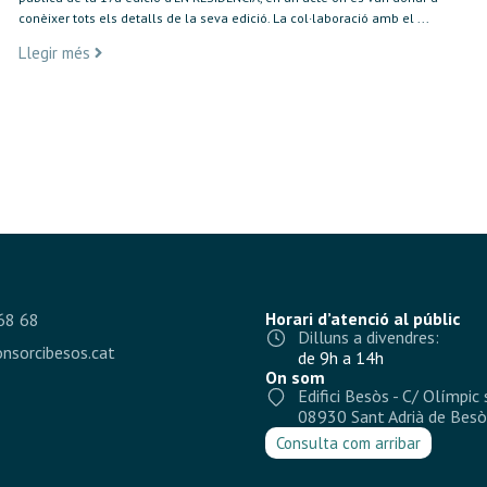
conèixer tots els detalls de la seva edició. La col·laboració amb el ...
Llegir més
Horari d’atenció al públic
68 68
Dilluns a divendres:
nsorcibesos.cat
de 9h a 14h
On som
Edifici Besòs - C/ Olímpic 
08930 Sant Adrià de Besò
Consulta com arribar