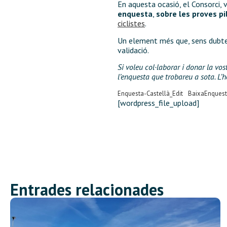
En aquesta ocasió, el Consorci, v
enquesta
,
sobre les proves pil
ciclistes
.
Un element més que, sens dubte, 
validació.
Si voleu col·laborar i donar la vos
l’enquesta que trobareu a sota. L’h
Enquesta-Castellà_Edit
Baixa
Enquesta
[wordpress_file_upload]
Entrades relacionades