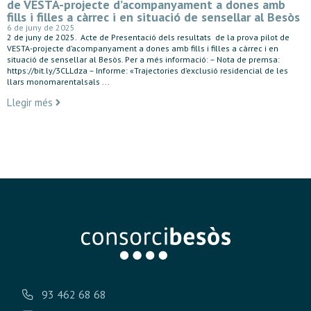
de VESTA-projecte d’acompanyament a dones amb
fills i filles a càrrec i en situació de sensellar al Besòs
6 de juny de 2025
2 de juny de 2025. Acte de Presentació dels resultats de la prova pilot de
VESTA-projecte d’acompanyament a dones amb fills i filles a càrrec i en
situació de sensellar al Besòs. Per a més informació: – Nota de premsa:
https://bit.ly/3CLLdza – Informe: «Trajectories d’exclusió residencial de les
llars monomarentalsals ...
Llegir més
93 462 68 68