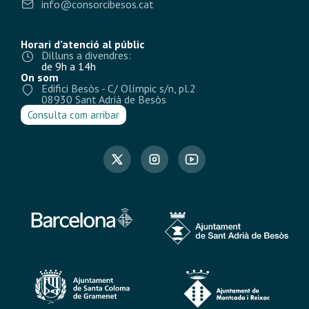
info@consorcibesos.cat
Horari d’atenció al públic
Dilluns a divendres:
de 9h a 14h
On som
Edifici Besòs - C/ Olímpic s/n, pl.2
08930 Sant Adrià de Besòs
Consulta com arribar