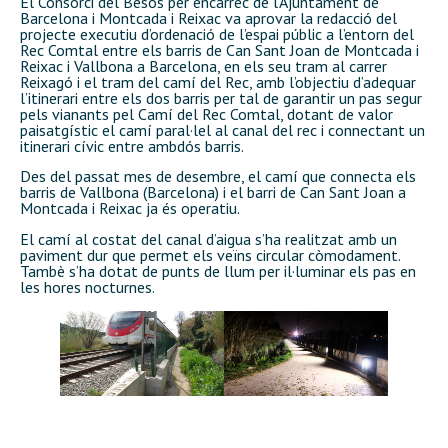
El Consorci del Besòs per encàrrec de l’Ajuntament de
Barcelona i Montcada i Reixac va aprovar la redacció del
projecte executiu d’ordenació de l’espai públic a l’entorn del
Rec Comtal entre els barris de Can Sant Joan de Montcada i
Reixac i Vallbona a Barcelona, en els seu tram al carrer
Reixagó i el tram del camí del Rec, amb l’objectiu d’adequar
l’itinerari entre els dos barris per tal de garantir un pas segur
pels vianants pel Camí del Rec Comtal, dotant de valor
paisatgístic el camí paral·lel al canal del rec i connectant un
itinerari cívic entre ambdós barris.
Des del passat mes de desembre, el camí que connecta els
barris de Vallbona (Barcelona) i el barri de Can Sant Joan a
Montcada i Reixac ja és operatiu.
El camí al costat del canal d’aigua s’ha realitzat amb un
paviment dur que permet els veïns circular còmodament.
Tambè s’ha dotat de punts de llum per il·luminar els pas en
les hores nocturnes.