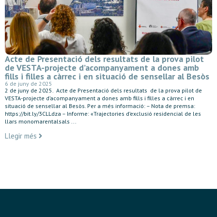
Acte de Presentació dels resultats de la prova pilot
de VESTA-projecte d’acompanyament a dones amb
fills i filles a càrrec i en situació de sensellar al Besòs
6 de juny de 2025
2 de juny de 2025. Acte de Presentació dels resultats de la prova pilot de
VESTA-projecte d’acompanyament a dones amb fills i filles a càrrec i en
situació de sensellar al Besòs. Per a més informació: – Nota de premsa:
https://bit.ly/3CLLdza – Informe: «Trajectories d’exclusió residencial de les
llars monomarentalsals ...
Llegir més