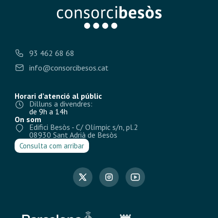
93 462 68 68
info@consorcibesos.cat
Horari d’atenció al públic
Dilluns a divendres:
de 9h a 14h
On som
Edifici Besòs - C/ Olímpic s/n, pl.2
08930 Sant Adrià de Besòs
Consulta com arribar