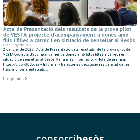
Acte de Presentació dels resultats de la prova pilot
de VESTA-projecte d’acompanyament a dones amb
fills i filles a càrrec i en situació de sensellar al Besòs
6 de juny de 2025
2 de juny de 2025. Acte de Presentació dels resultats de la prova pilot de
VESTA-projecte d’acompanyament a dones amb fills i filles a càrrec i en
situació de sensellar al Besòs. Per a més informació: – Nota de premsa:
https://bit.ly/3CLLdza – Informe: «Trajectories d’exclusió residencial de les
llars monomarentalsals ...
Llegir més