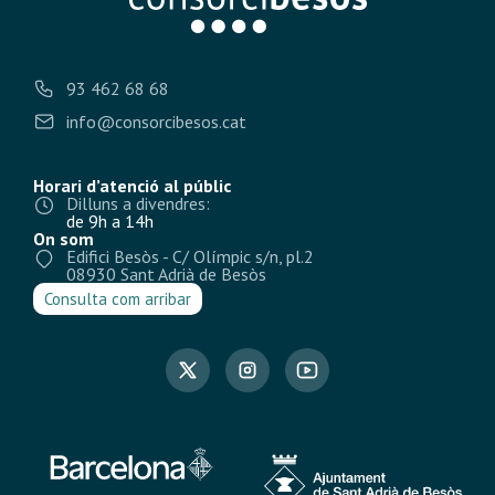
93 462 68 68
info@consorcibesos.cat
Horari d’atenció al públic
Dilluns a divendres:
de 9h a 14h
On som
Edifici Besòs - C/ Olímpic s/n, pl.2
08930 Sant Adrià de Besòs
Consulta com arribar