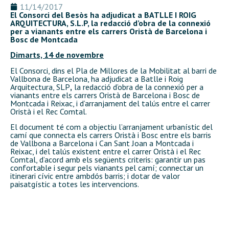
11/14/2017
El Consorci del Besòs ha adjudicat a BATLLE I ROIG
ARQUITECTURA, S.L.P, la redacció d’obra de la connexió
per a vianants entre els carrers Oristà de Barcelona i
Bosc de Montcada
Dimarts, 14 de novembre
El Consorci, dins el Pla de Millores de la Mobilitat al barri de
Vallbona de Barcelona, ha adjudicat a Batlle i Roig
Arquitectura, SLP
,
la redacció d’obra de la connexió per a
vianants entre els carrers Oristà de Barcelona i Bosc de
Montcada i Reixac, i d’arranjament del talús entre el carrer
Oristà i el Rec Comtal.
El document té com a objectiu l’arranjament urbanístic del
camí que connecta els carrers Oristà i Bosc entre els barris
de Vallbona a Barcelona i Can Sant Joan a Montcada i
Reixac, i del talús existent entre el carrer Oristà i el Rec
Comtal, d’acord amb els següents criteris: garantir un pas
confortable i segur pels vianants pel camí; connectar un
itinerari cívic entre ambdós barris; i dotar de valor
paisatgístic a totes les intervencions.