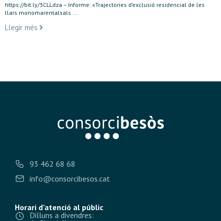
https://bit.ly/3CLLdza – Informe: «Trajectories d’exclusió residencial de les
llars monomarentalsals ...
Llegir més
93 462 68 68
info@consorcibesos.cat
Horari d’atenció al públic
Dilluns a divendres: