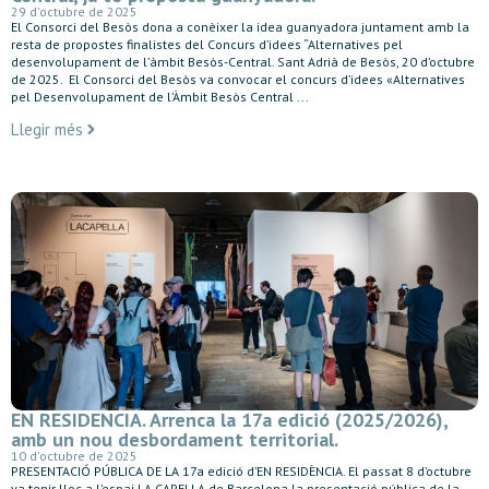
29 d'octubre de 2025
El Consorci del Besòs dona a conèixer la idea guanyadora juntament amb la
resta de propostes finalistes del Concurs d’idees “Alternatives pel
desenvolupament de l’àmbit Besòs-Central. Sant Adrià de Besòs, 20 d’octubre
de 2025. El Consorci del Besòs va convocar el concurs d’idees «Alternatives
pel Desenvolupament de l’Àmbit Besòs Central ...
Llegir més
EN RESIDENCIA. Arrenca la 17a edició (2025/2026),
amb un nou desbordament territorial.
10 d'octubre de 2025
PRESENTACIÓ PÚBLICA DE LA 17a edició d’EN RESIDÈNCIA. El passat 8 d’octubre
va tenir lloc a l’espai LA CAPELLA de Barcelona la presentació pública de la