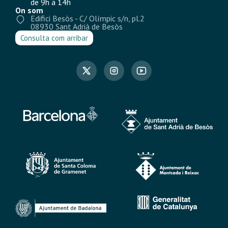
de 9h a 14h
On som
Edifici Besòs - C/ Olímpic s/n, pl.2
08930 Sant Adrià de Besòs
Consulta com arribar