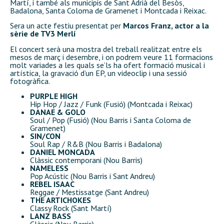
Martí, i també als municipis de Sant Adrià del Besòs,
Badalona, Santa Coloma de Gramenet i Montcada i Reixac.
Sera
un acte festiu presentat per
Marcos Franz, actor a la
sèrie de TV3 Merlí
El concert serà una mostra del treball realitzat entre els
mesos de març i desembre, i on podrem veure 11 formacions
molt variades a les quals se’ls ha ofert formació musical i
artística, la gravació d’un EP, un videoclip i una sessió
fotogràfica.
PURPLE HIGH
Hip Hop / Jazz / Funk (Fusió) (Montcada i Reixac)
DANAE & GOLO
Soul / Pop (Fusió) (Nou Barris i Santa Coloma de
Gramenet)
SIN/CON
Soul Rap / R&B (Nou Barris i Badalona)
DANIEL MONCADA
Clàssic contemporani (Nou Barris)
NAMELESS
Pop Acústic (Nou Barris i Sant Andreu)
REBEL ISAAC
Reggae / Mestissatge (Sant Andreu)
THE ARTICHOKES
Classy Rock (Sant Martí)
LANZ BASS