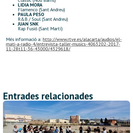
Clàssic (Nou Barris)
LIDIA MORA
Flamenco (Sant Andreu)
PAULA PESO
R&B / Soul (Sant Andreu)
JUAN SNK
Rap Fusió (Sant Martí)
Més informació a:
http://www.rtve.es/alacarta/audios/el-
mati-a-radio-4/entrevista-taller-musics-4063202-2017-
11-28t11-36-43000/4329618/
Entrades relacionades