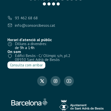
93 462 68 68
info@consorcibesos.cat
Horari d’atenció al públic
Dilluns a divendres:
de 9h a 14h
On som
Edifici Besòs - C/ Olímpic s/n, pl.2
08930 Sant Adrià de Besòs
Consulta com arribar