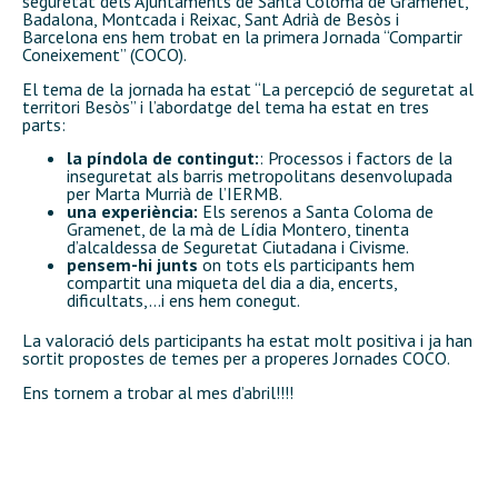
seguretat dels Ajuntaments de Santa Coloma de Gramenet,
Badalona, Montcada i Reixac, Sant Adrià de Besòs i
Barcelona ens hem trobat en la primera Jornada “Compartir
Coneixement” (COCO).
El tema de la jornada ha estat “La percepció de seguretat al
territori Besòs” i l’abordatge del tema ha estat en tres
parts:
la píndola de contingut:
: Processos i factors de la
inseguretat als barris metropolitans desenvolupada
per Marta Murrià de l’IERMB.
una experiència:
Els serenos a Santa Coloma de
Gramenet, de la mà de Lídia Montero, tinenta
d’alcaldessa de Seguretat Ciutadana i Civisme.
pensem-hi junts
on tots els participants hem
compartit una miqueta del dia a dia, encerts,
dificultats,…i ens hem conegut.
La valoració dels participants ha estat molt positiva i ja han
sortit propostes de temes per a properes Jornades COCO.
Ens tornem a trobar al mes d’abril!!!!